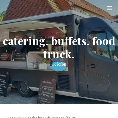
Zum
Hauptinhalt
springen
catering. buffets. food
truck.
Telefon