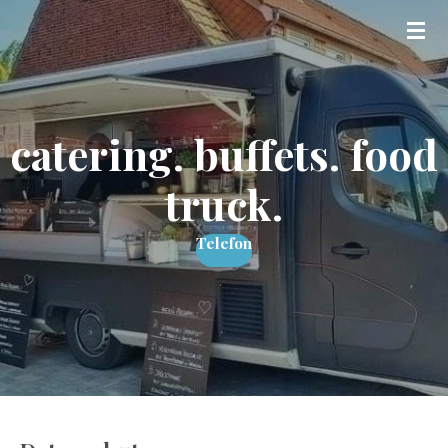
Zum
Hauptinhalt
springen
catering. buffets. food
truck.
Telefon